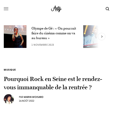
Olympe de Gê : « On pourrait
L
faire du cinéma comme on va
W
au bureau »
3
1 NOVEMBRE 2023
MUSIQUE
Pourquoi Rock en Seine est le rendez-
vous immanquable de la rentrée ?
PAR
MARIN WOISARD
16 AOÛT 2022