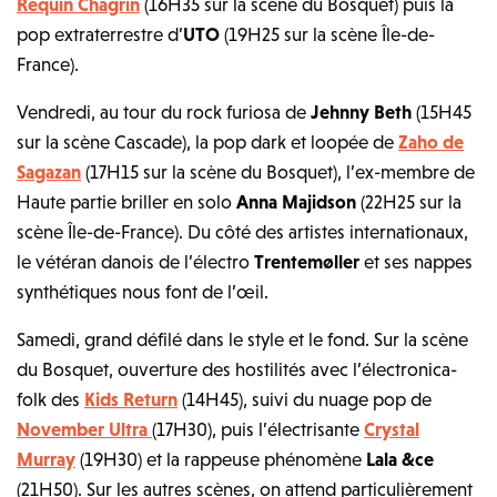
Requin Chagrin
(16H35 sur la scène du Bosquet) puis la
pop extraterrestre d’
UTO
(19H25 sur la scène Île-de-
France).
Vendredi, au tour du rock furiosa de
Jehnny Beth
(15H45
sur la scène Cascade), la pop dark et loopée de
Zaho de
Sagazan
(17H15 sur la scène du Bosquet), l’ex-membre de
Haute partie briller en solo
Anna Majidson
(22H25 sur la
scène Île-de-France). Du côté des artistes internationaux,
le vétéran danois de l’électro
Trentemøller
et ses nappes
synthétiques nous font de l’œil.
Samedi, grand défilé dans le style et le fond. Sur la scène
du Bosquet, ouverture des hostilités avec l’électronica-
folk des
Kids Return
(14H45), suivi du nuage pop de
November Ultra
(17H30), puis l’électrisante
Crystal
Murray
(19H30) et la rappeuse phénomène
Lala &ce
(21H50). Sur les autres scènes, on attend particulièrement