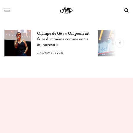
Olympe de Gê : « On pourrait
L
faire du cinéma comme on va
W
au bureau »
3
1 NOVEMBRE 2023