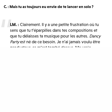
C. : Mais tu as toujours eu envie de te lancer en solo ?
LM. :
Clairement. Il y a une petite frustration où tu
sens que tu t’éparpilles dans tes compositions et
que tu délaisses ta musique pour les autres.
Dancy
Party
est né de ce besoin. Je n’ai jamais voulu être
producteur, ça m’est tombé dessus. Ma vraie
passion c’est de jouer du Lewis OfMan !