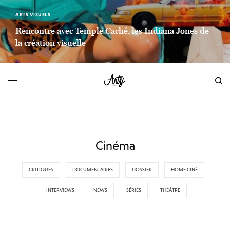
ARTS VISUELS
Rencontre avec Temple Caché, les Indiana Jones de
la création visuelle
LIEN LIRE LA SUITE
Cinéma
CRITIQUES
DOCUMENTAIRES
DOSSIER
HOME CINÉ
INTERVIEWS
NEWS
SÉRIES
THÉÂTRE