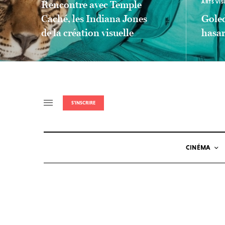
Rencontre avec Temple
ARTS VIS
Caché, les Indiana Jones
Goled
de la création visuelle
hasar
LIEN LIRE LA SUITE
LIEN LIRE 
S'INSCRIRE
CINÉMA