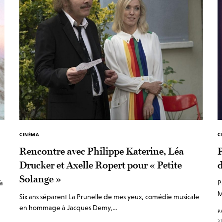
CINÉMA
C
Rencontre avec Philippe Katerine, Léa
Drucker et Axelle Ropert pour « Petite
Solange »
 à
P
M
Six ans séparent La Prunelle de mes yeux, comédie musicale
en hommage à Jacques Demy,…
P
3