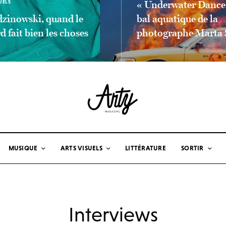
UELS
« Underwater Dance 
zinowski, quand le
bal aquatique de la
d fait bien les choses
photographe Marta 
LA SUITE
LIEN LIRE LA SUITE
MUSIQUE
ARTS VISUELS
LITTÉRATURE
SORTIR
Interviews