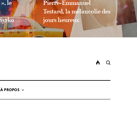
», le
Pierre-Emmanuel
Testard, la mélancolie des
Syrko
jours heureux
LIEN LIRE LA SUITE
À PROPOS