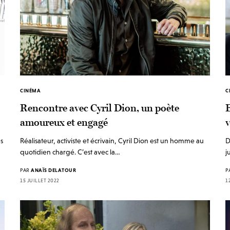
CINÉMA
C
Rencontre avec Cyril Dion, un poète
E
amoureux et engagé
v
es
Réalisateur, activiste et écrivain, Cyril Dion est un homme au
D
quotidien chargé. C’est avec la…
j
PAR
ANAÏS DELATOUR
P
15 JUILLET 2022
1