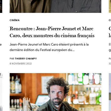
CINÉMA
C
Rencontre : Jean-Pierre Jeunet et Marc
C
Caro, deux monstres du cinéma français
l
ne
Jean-Pierre Jeunet et Marc Caro étaient présents à la
I
dernière édition du Festival européen du…
g
PAR
THIERRY CHAMPY
P
8 NOVEMBRE 2022
3