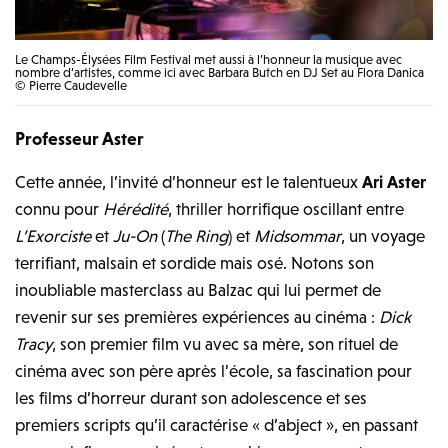
Le Champs-Élysées Film Festival met aussi à l’honneur la musique avec
nombre d’artistes, comme ici avec Barbara Butch en DJ Set au Flora Danica
© Pierre Caudevelle
Professeur Aster
Cette année, l’invité d’honneur est le talentueux
Ari Aster
connu pour
Hérédité
, thriller horrifique oscillant entre
L’Exorciste
et
Ju-On
(
The Ring
) et
Midsommar
, un voyage
terrifiant, malsain et sordide mais osé. Notons son
inoubliable masterclass au Balzac qui lui permet de
revenir sur ses premières expériences au cinéma :
Dick
Tracy
, son premier film vu avec sa mère, son rituel de
cinéma avec son père après l’école, sa fascination pour
les films d’horreur durant son adolescence et ses
premiers scripts qu’il caractérise « d’abject », en passant