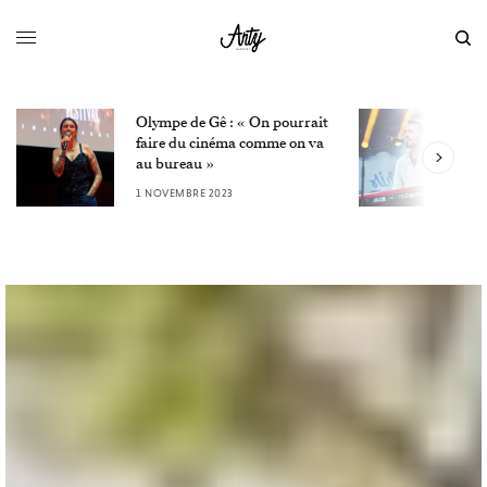
Olympe de Gê : « On pourrait
L
faire du cinéma comme on va
W
au bureau »
3
1 NOVEMBRE 2023