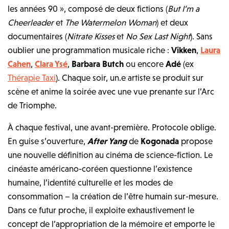
les années 90 », composé de deux fictions (
But I’m a
Cheerleader
et
The Watermelon Woman
) et deux
documentaires (
Nitrate Kisses
et
No Sex Last Night
). Sans
oublier une programmation musicale riche :
Vikken
,
Laura
Cahen
,
Clara Ysé
,
Barbara Butch
ou encore
Adé
(ex
Thérapie Taxi
). Chaque soir, un.e artiste se produit sur
scène et anime la soirée avec une vue prenante sur l’Arc
de Triomphe.
À chaque festival, une avant-première. Protocole oblige.
En guise s’ouverture,
After Yang
de
Kogonada
propose
une nouvelle définition au cinéma de science-fiction. Le
cinéaste américano-coréen questionne l’existence
humaine, l’identité culturelle et les modes de
consommation – la création de l’être humain sur-mesure.
Dans ce futur proche, il exploite exhaustivement le
concept de l’appropriation de la mémoire et emporte le