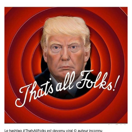
Le hashtag #ThatsAllFolks est devenu viral © auteur inconnu