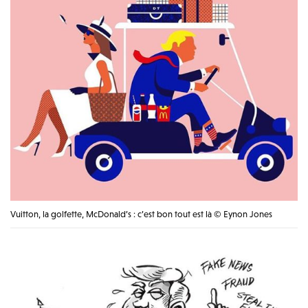
Vuitton, la golfette, McDonald’s : c’est bon tout est là © Eynon Jones