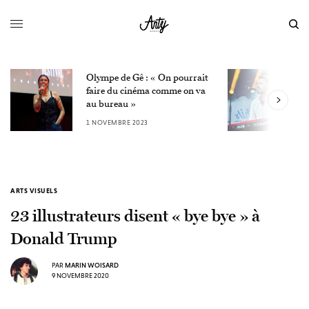
Olympe de Gê : « On pourrait
L’in
faire du cinéma comme on va
Wins
au bureau »
30 O
1 NOVEMBRE 2023
ARTS VISUELS
23 illustrateurs disent « bye bye » à
Donald Trump
PAR
MARIN WOISARD
9 NOVEMBRE 2020