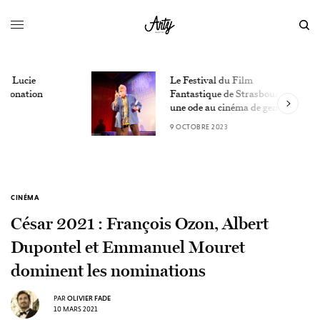
Le Festival du Film
R
Fantastique de Strasbourg :
S
une ode au cinéma de genre
4
9 OCTOBRE 2023
CINÉMA
César 2021 : François Ozon, Albert
Dupontel et Emmanuel Mouret
dominent les nominations
PAR
OLIVIER FADE
10 MARS 2021