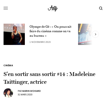
Olympe de Gê : « On pourrait
L
faire du cinéma comme on va
W
au bureau »
3
1 NOVEMBRE 2023
CINÉMA
S’en sortir sans sortir #14 : Madeleine
Taittinger, actrice
PAR
MARIN WOISARD
31 MARS 2020