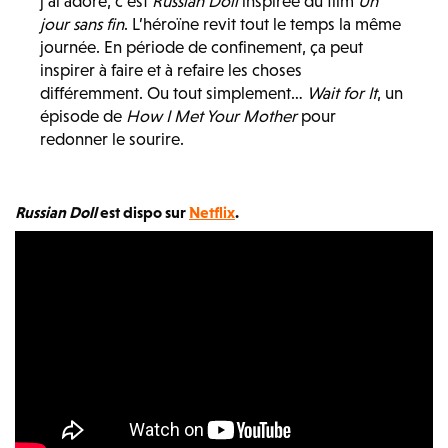
j’ai adoré, c’est
Russian Doll
inspirée du film
Un
jour sans fin
. L’héroïne revit tout le temps la même
journée. En période de confinement, ça peut
inspirer à faire et à refaire les choses
différemment. Ou tout simplement…
Wait for It
, un
épisode de
How I Met Your Mother
pour
redonner le sourire.
Russian Doll
est dispo sur
Netflix
.