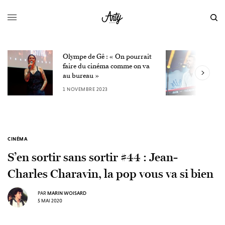
Olympe de Gê : « On pourrait
L
faire du cinéma comme on va
W
au bureau »
3
1 NOVEMBRE 2023
CINÉMA
S’en sortir sans sortir #44 : Jean-
Charles Charavin, la pop vous va si bien
PAR
MARIN WOISARD
5 MAI 2020