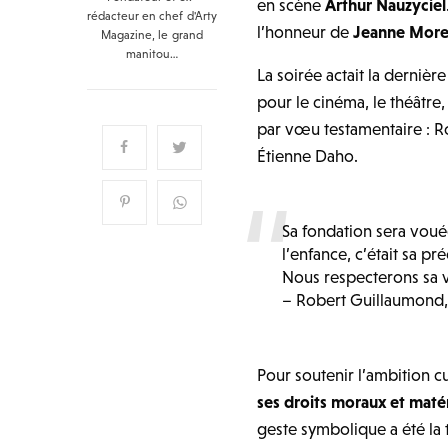
en scène
Arthur Nauzyciel
rédacteur en chef d'Arty
l’honneur de
Jeanne Mor
Magazine, le grand
manitou…
La soirée actait la dernièr
pour le cinéma, le théâtre,
par vœu testamentaire : R
Étienne Daho.
Sa fondation sera vouée 
l’enfance, c’était sa pr
Nous respecterons sa v
– Robert Guillaumond, 
Pour soutenir l’ambition c
ses droits moraux et matéri
geste symbolique a été la