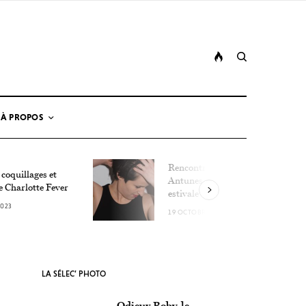
À PROPOS
Rencontre avec Lucie
 coquillages et
Antunes, la détonation
e Charlotte Fever
estivale
2023
19 OCTOBRE 2023
LA SÉLEC’ PHOTO
Odieux Boby, le