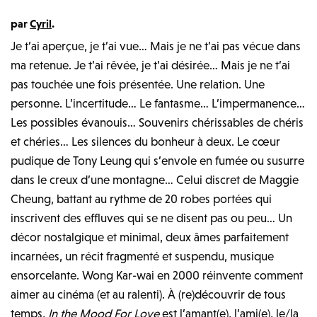
par
Cyril
.
Je t’ai aperçue, je t’ai vue… Mais je ne t’ai pas vécue dans
ma retenue. Je t’ai rêvée, je t’ai désirée… Mais je ne t’ai
pas touchée une fois présentée. Une relation. Une
personne. L’incertitude… Le fantasme… L’impermanence…
Les possibles évanouis… Souvenirs chérissables de chéris
et chéries… Les silences du bonheur à deux. Le cœur
pudique de Tony Leung qui s’envole en fumée ou susurre
dans le creux d’une montagne… Celui discret de Maggie
Cheung, battant au rythme de 20 robes portées qui
inscrivent des effluves qui se ne disent pas ou peu… Un
décor nostalgique et minimal, deux âmes parfaitement
incarnées, un récit fragmenté et suspendu, musique
ensorcelante. Wong Kar-wai en 2000 réinvente comment
aimer au cinéma (et au ralenti). À (re)découvrir de tous
temps,
In the Mood For Love
est l’amant(e), l’ami(e), le/la