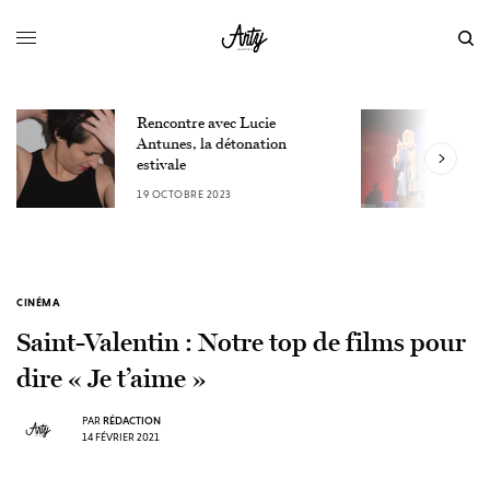
Rencontre avec Lucie
L
Antunes, la détonation
F
estivale
u
19 OCTOBRE 2023
9
CINÉMA
Saint-Valentin : Notre top de films pour
dire « Je t’aime »
PAR
RÉDACTION
14 FÉVRIER 2021