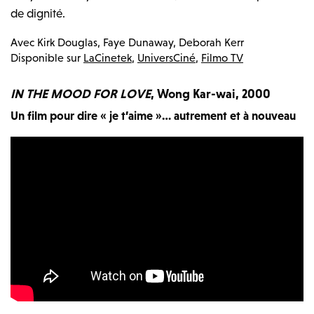
de dignité.
Avec
Kirk Douglas, Faye Dunaway, Deborah Kerr
Disponible sur
LaCinetek
,
UniversCiné
,
Filmo TV
IN THE MOOD FOR LOVE
, Wong Kar-wai, 2000
Un film pour dire « je t’aime »… autrement et à nouveau