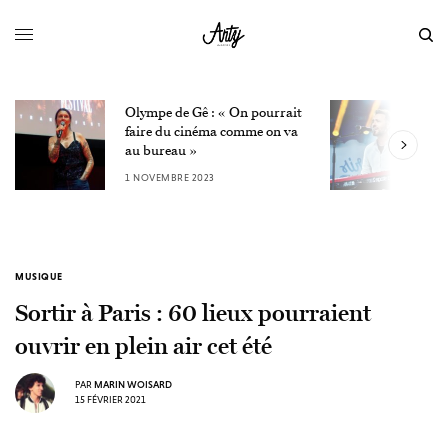
Olympe de Gê : « On pourrait
L
faire du cinéma comme on va
W
au bureau »
3
1 NOVEMBRE 2023
MUSIQUE
Sortir à Paris : 60 lieux pourraient
ouvrir en plein air cet été
PAR
MARIN WOISARD
15 FÉVRIER 2021