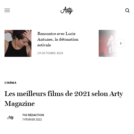
Rencontre avec Lucie
L
Antunes, la détonation
F
estivale
u
19 OCTOBRE 2023
9
CINÉMA
Les meilleurs films de 2021 selon Arty
Magazine
PAR
RÉDACTION
7 FÉVRIER 2022