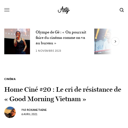
Olympe de Gê : « On pourrait
L
faire du cinéma comme on va
W
au bureau »
3
1 NOVEMBRE 2023
CINÉMA
Home Ciné #20 : Le cri de résistance de
« Good Morning Vietnam »
PAR
ROXANE THENE
6 AVRIL 2021