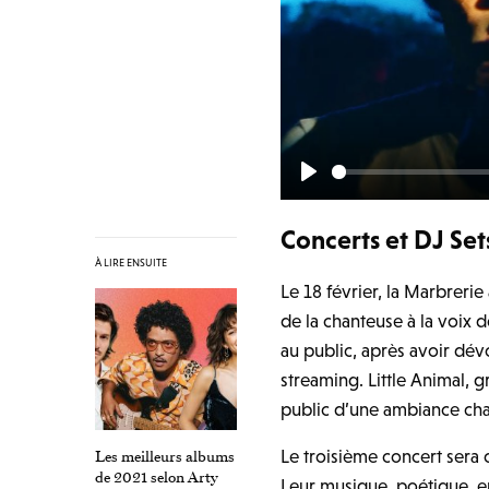
P
l
Concerts et DJ Set
a
À LIRE ENSUITE
y
Le 18 février, la Marbrerie
de la chanteuse à la voix 
au public, après avoir dévo
streaming. Little Animal, 
public d’une ambiance cha
Le troisième concert sera c
Les meilleurs albums
de 2021 selon Arty
Leur musique, poétique, en