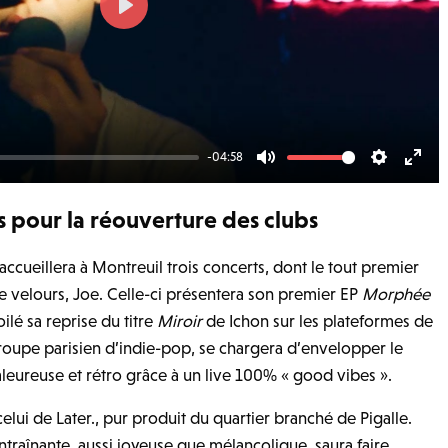
P
l
a
y
-04:58
M
S
E
u
e
n
s pour la réouverture des clubs
t
t
t
e
t
e
 accueillera à Montreuil trois concerts, dont le tout premier
i
r
de velours, Joe. Celle-ci présentera son premier EP
Morphée
n
f
ilé sa reprise du titre
Miroir
de Ichon sur les plateformes de
groupe parisien d’indie-pop, se chargera d’envelopper le
g
u
leureuse et rétro grâce à un live 100% « good vibes ».
s
l
l
elui de Later., pur produit du quartier branché de Pigalle.
s
traînante, aussi joyeuse que mélancolique, saura faire