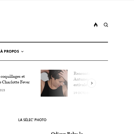
À PROPOS
Rencontre avec Lucie
 coquillages et
Antunes, la détonation
e Charlotte Fever
estivale
2023
19 OCTOBRE 2023
LA SÉLEC’ PHOTO
Odieux Boby, le