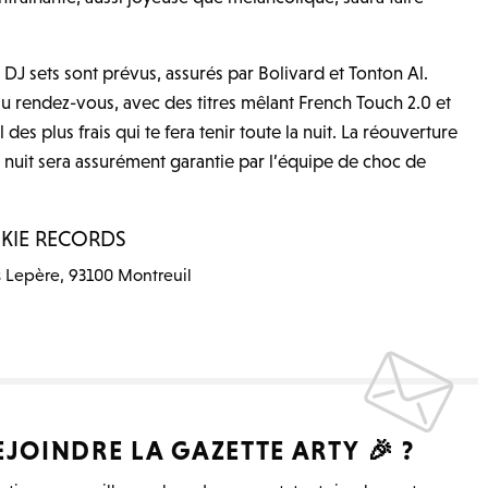
c
r
 DJ sets sont prévus, assurés par Bolivard et Tonton Al.
e
au rendez-vous, avec des titres mêlant French Touch 2.0 et
e
 des plus frais qui te fera tenir toute la nuit. La réouverture
n
nuit sera assurément garantie par l’équipe de choc de
KIE RECORDS
is Lepère, 93100 Montreuil
EJOINDRE LA
GAZETTE ARTY
🎉 ?