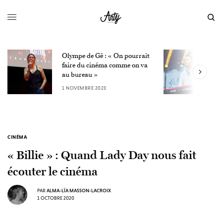
Olympe de Gê : « On pourrait
L
faire du cinéma comme on va
W
au bureau »
3
1 NOVEMBRE 2023
CINÉMA
« Billie » : Quand Lady Day nous fait
écouter le cinéma
PAR
ALMA-LÏA MASSON-LACROIX
1 OCTOBRE 2020