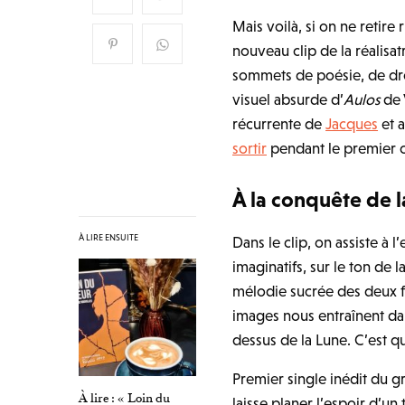
Mais voilà, si on ne retire 
nouveau clip de la réalisat
sommets de poésie, de drô
visuel absurde d’
Aulos
de 
récurrente de
Jacques
et 
sortir
pendant le premier 
À la conquête de l
À LIRE ENSUITE
Dans le clip, on assiste à
imaginatifs, sur le ton de 
mélodie sucrée des deux f
images nous entraînent dan
dessus de la Lune. C’est 
Premier single inédit du 
À lire : « Loin du
laisse planer l’espoir d’un