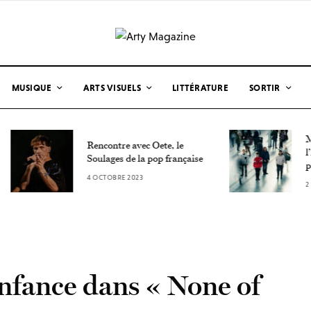
MUSIQUE
ARTS VISUELS
LITTÉRATURE
SORTIR
Mandelbro :
Rencontre avec Oete, le
l’indie rock
Soulages de la pop française
par Paris
4 OCTOBRE 2023
2 OCTOBRE 2
nfance dans « None of