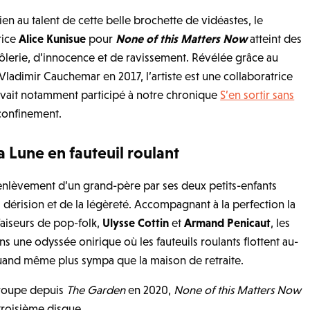
rien au talent de cette belle brochette de vidéastes, le
rice
Alice Kunisue
pour
None of this Matters Now
atteint des
lerie, d’innocence et de ravissement. Révélée grâce au
Vladimir Cauchemar en 2017, l’artiste est une collaboratrice
avait notamment participé à notre chronique
S’en sortir sans
confinement.
a Lune en fauteuil roulant
 l’enlèvement d’un grand-père par ses deux petits-enfants
la dérision et de la légèreté. Accompagnant à la perfection la
aiseurs de pop-folk,
Ulysse Cottin
et
Armand Penicaut
, les
s une odyssée onirique où les fauteuils roulants flottent au-
quand même plus sympa que la maison de retraite.
groupe depuis
The Garden
en 2020,
None of this Matters Now
 troisième disque.