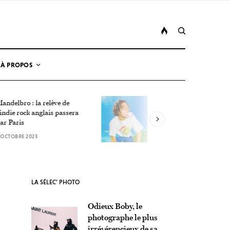
À PROPOS
 la relève de
Miel de Montagne : « J’ai
 anglais passera
longtemps idéalisé l’amour »
24 SEPTEMBRE 2023
023
LA SÉLEC’ PHOTO
Odieux Boby, le
photographe le plus
irrévérencieux de sa