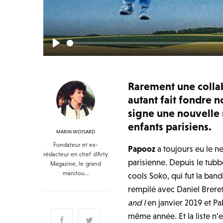
Play
Rarement une collab
autant fait fondre n
signe une nouvelle 
enfants parisiens.
MARIN WOISARD
Fondateur et ex-
Papooz
a toujours eu le n
rédacteur en chef d'Arty
parisienne. Depuis le tu
Magazine, le grand
manitou…
cools Soko, qui fut la band
rempilé avec Daniel Brer
and I
en janvier 2019 et P
même année. Et la liste n’e