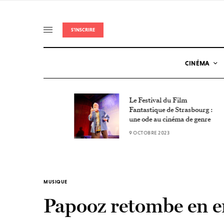
S'INSCRIRE
CINÉMA
ie
Le Festival du Film
tion
Fantastique de Strasbourg :
une ode au cinéma de genre
9 OCTOBRE 2023
MUSIQUE
Papooz retombe en e