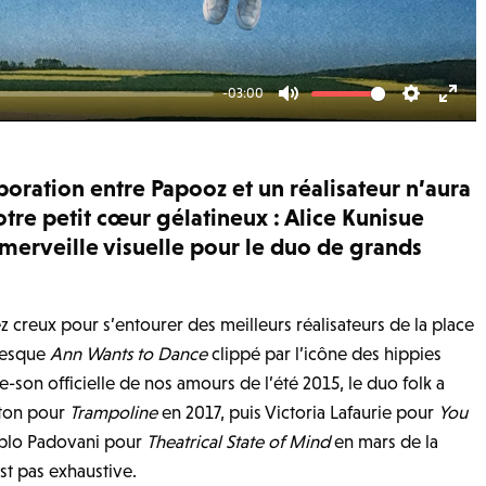
-03:00
Mute
Settings
Ente
fulls
oration entre Papooz et un réalisateur n’aura
otre petit cœur gélatineux : Alice Kunisue
merveille visuelle pour le duo de grands
ez creux pour s’entourer des meilleurs réalisateurs de la place
bbesque
Ann Wants to Dance
clippé par l’icône des hippies
e-son officielle de nos amours de l’été 2015, le duo folk a
eton pour
Trampoline
en 2017, puis Victoria Lafaurie pour
You
ablo Padovani pour
Theatrical State of Mind
en mars de la
st pas exhaustive.