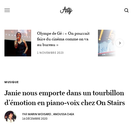
Olympe de Gê : « On pourrait
L
faire du cinéma comme on va
W
au bureau »
3
1 NOVEMBRE 2023
MUSIQUE
Janie nous emporte dans un tourbillon
d’émotion en piano-voix chez On Stairs
PAR
MARIN WOISARD
,
ANOUSSA CHEA
16 DÉCEMBRE 2020