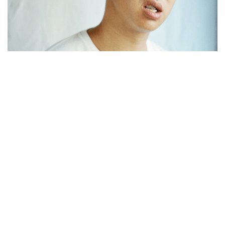
[video src="https://youtu.be/gE6ZwK6hu-M"]
Connu pour avoir été le beatmaker de Youssoupha et de
Lalcko,
Nodey
a fait ses armes dans le milieu du rap
parisien. Mais c’est en Asie que le producteur a trouvé un
second souffle, loin de la capitale française dont il avait
fait le tour, pour délivrer un premier album simplement
intitulé d’un smiley mystérieux.
Paris a le sourire énigmatique de la Joconde, Ho Chi
Minh a le smiley contagieux de Nodey. Son premier