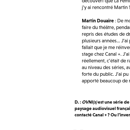
découvert que La Fémis 
j’y ai rencontré Martin 
Martin Douaire
: De mo
faire du théâtre, penda
repris des études de d
plusieurs années… J’ai 
fallait que je me réinve
stage chez Canal +. J’a
réellement, c’était de 
au niveau des séries, 
forte du public. J’ai p
apporté beaucoup de r
D. :
OVNI(s)
est une série de
paysage audiovisuel frança
contacté Canal + ? Ou l’inver