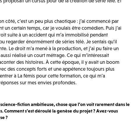
proposait un cursus pour de la création de série télé. Et
!
n côté, c’est un peu plus chaotique : j’ai commencé par
nt un certain temps, car je voulais être comédien. Puis j’ai
roit suite à un accident qui m’a immobilisé pendant
pu regarder énormément de séries télé. Je sentais qu’il
nte. Le droit m’a mené à la production, et j’ai pu faire un
i aussi réalisé un court métrage. Ce qui m’intéressait
raconter des histoires. À cette époque, il y avait un boom
avec des concepts forts et une appétence toujours plus
u entrer à La fémis pour cette formation, ce qui m’a
éponses sur mes envies profondes.
 science-fiction ambitieuse, chose que l’on voit rarement dans le
is. Comment s’est déroulé la genèse du projet ? Avez-vous
se ?