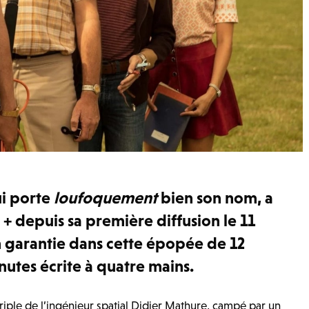
qui porte
loufoquement
bien son nom, a
 + depuis sa première diffusion le 11
n garantie dans cette épopée de 12
utes écrite à quatre mains.
périple de l’ingénieur spatial Didier Mathure, campé par un