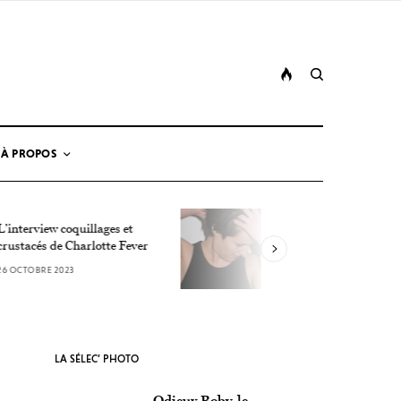
À PROPOS
Rencontre avec Lucie
 coquillages et
Antunes, la détonation
e Charlotte Fever
estivale
2023
19 OCTOBRE 2023
LA SÉLEC’ PHOTO
Odieux Boby, le