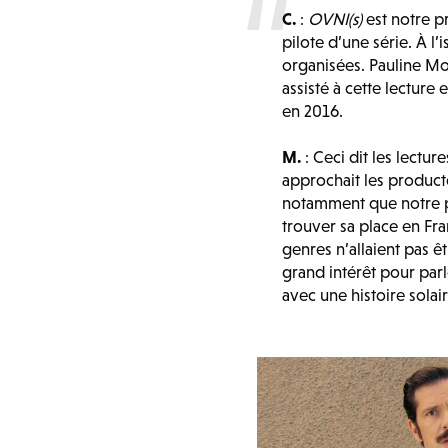
C.
:
OVNI(s)
est notre pr
pilote d’une série. À l’
organisées. Pauline Mo
assisté à cette lecture 
en 2016.
M.
: Ceci dit les lectu
approchait les product
notamment que notre pro
trouver sa place en Fra
genres n’allaient pas ê
grand intérêt pour par
avec une histoire solai