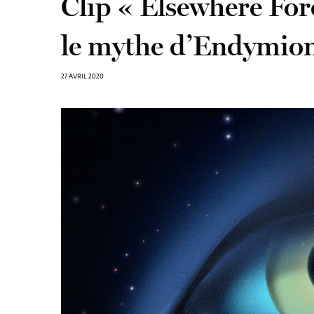
Clip « Elsewhere For
le mythe d’Endymion
27 AVRIL 2020