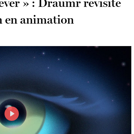
ever » : Draumr revisite
 en animation
Play