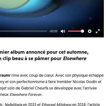
-03:20
Mute
Settings
Ente
fulls
emier album annoncé pour cet automne,
n clip beau à se pâmer pour
Elsewhere
raumr
rime avec coup de cœur. Avec son physique échappé
ry et son perfectionnisme à faire trembler Nicolas Godin et
ojet solo de Gabriel Cheurfa se développe avec l’arrivée
onneux
Elsewhere Forever
.
ts,
Nefelibata
en 2015 et
Ethereal Mildness
en 2018, l’artiste