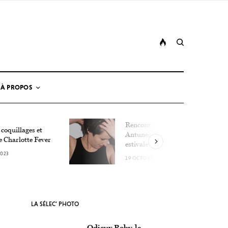
À PROPOS
Rencontre avec Lucie
 coquillages et
Antunes, la détonation
e Charlotte Fever
estivale
2023
19 OCTOBRE 2023
LA SÉLEC’ PHOTO
Odieux Boby, le