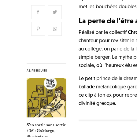
met les bouchées doubles 
La perte de l’être
Réalisé par le collectif
Chr
chanteur pour revisiter le 
au collège, on parle de l
simple berger. Le mythe p
sociale, où l’heureux élu es
À LIRE ENSUITE
Le petit prince de la drea
ballade mélancolique gar
ce clip à ton ex pour repr
divinité grecque.
S’en sortir sans sortir
#36 : GoMargu,
illustratrice