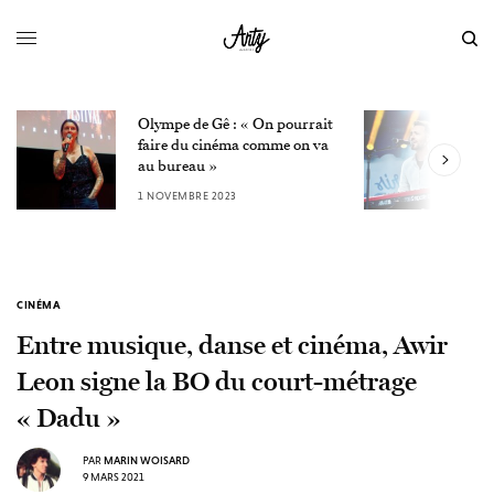
Olympe de Gê : « On pourrait
L
faire du cinéma comme on va
W
au bureau »
3
1 NOVEMBRE 2023
CINÉMA
Entre musique, danse et cinéma, Awir
Leon signe la BO du court-métrage
« Dadu »
PAR
MARIN WOISARD
9 MARS 2021