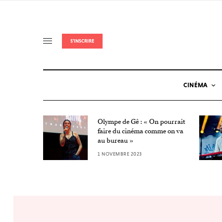
S'INSCRIRE
CINÉMA
Olympe de Gê : « On pourrait
Nuit de
faire du cinéma comme on va
au bureau »
1 NOVEMBRE 2023