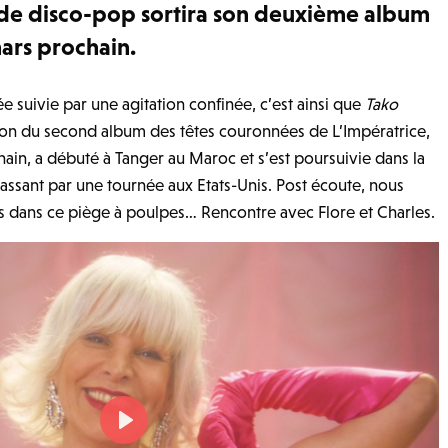
n de disco-pop sortira son deuxième album
mars prochain
.
uivie par une agitation confinée, c’est ainsi que
Tako
ion du second album des têtes couronnées de L’Impératrice,
chain, a débuté à Tanger au Maroc et s’est poursuivie dans la
ant par une tournée aux Etats-Unis. Post écoute, nous
is dans ce piège à poulpes… Rencontre avec Flore et Charles.
P