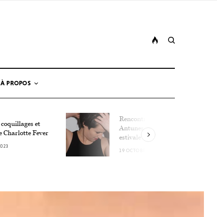
À PROPOS
Rencontre avec Lucie
 coquillages et
Antunes, la détonation
e Charlotte Fever
estivale
2023
19 OCTOBRE 2023