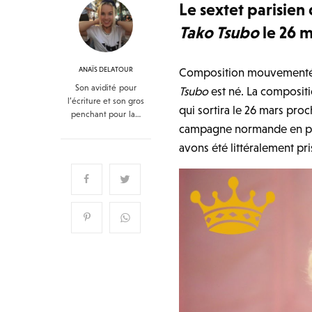
Le sextet parisie
Tako Tsubo
le 26 
ANAÏS DELATOUR
Composition mouvementée s
Son avidité pour
Tsubo
est né. La composit
l’écriture et son gros
qui sortira le 26 mars pro
penchant pour la…
campagne normande en pass
avons été littéralement pr