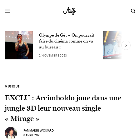
Olympe de Gê : « On pourrait
L
faire du cinéma comme on va
W
au bureau »
3
1 NOVEMBRE 2023
MUSIQUE
EXCLU : Arcimboldo joue dans une
jungle 3D leur nouveau single
« Mirage »
PAR
MARIN WOISARD
8 AVRIL 2021