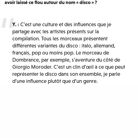
avoir laissé ce flou autour du nom « disco » ?
Y. :
C’est une culture et des influences que je
partage avec les artistes présents sur la
compilation. Tous les morceaux présentent
différentes variantes du disco : italo, allemand,
français, pop ou moins pop. Le morceau de
Dombrance, par exemple, s’aventure du côté de
Giorgio Moroder. C’est un clin d’œil à ce que peut
représenter le disco dans son ensemble, je parle
d’une influence plutôt que d’un genre.
M. : Dombrance qui est d’ailleurs la nouvelle signature de
ton label Partyfine
…
Y. :
Le concept de signature n’est pas adéquat