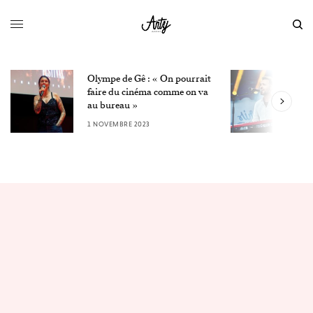
Olympe de Gê : « On pourrait
L
faire du cinéma comme on va
W
au bureau »
3
1 NOVEMBRE 2023