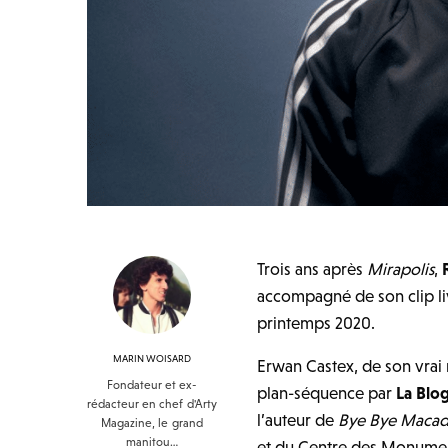
Trois ans après
Mirapolis
,
accompagné de son clip l
printemps 2020.
MARIN WOISARD
Erwan Castex, de son vrai 
Fondateur et ex-
plan-séquence par
La Blo
rédacteur en chef d'Arty
l’auteur de
Bye Bye Maca
Magazine, le grand
manitou…
et du Centre des Monumen