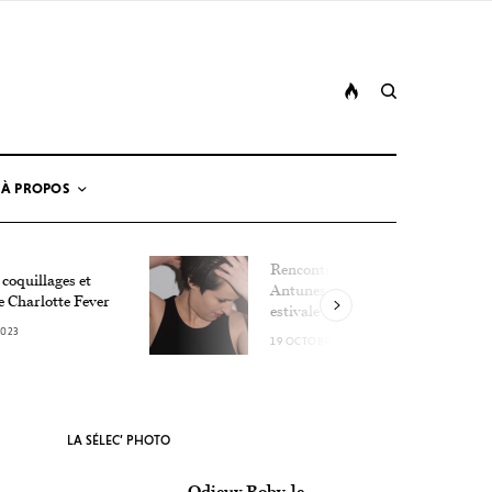
À PROPOS
Rencontre avec Lucie
 coquillages et
Antunes, la détonation
e Charlotte Fever
estivale
2023
19 OCTOBRE 2023
LA SÉLEC’ PHOTO
Odieux Boby, le