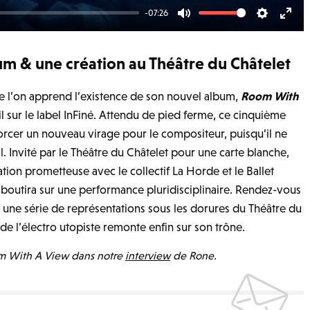
-07:26
M
S
E
u
e
n
m & une création au Théâtre du Châtelet
t
t
t
e
t
e
e l’on apprend l’existence de son nouvel album,
Room With
i
r
vril sur le label InFiné. Attendu de pied ferme, ce cinquième
n
f
orcer un nouveau virage pour le compositeur, puisqu’il ne
g
u
. Invité par le Théâtre du Châtelet pour une carte blanche,
s
l
tion prometteuse avec le collectif La Horde et le Ballet
l
aboutira sur une performance pluridisciplinaire. Rendez-vous
s
 une série de représentations sous les dorures du Théâtre du
c
i de l’électro utopiste remonte enfin sur son trône.
r
om With A View dans notre
interview
de Rone.
e
e
n