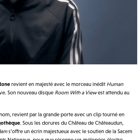
Rone
revient en majesté avec le morceau inédit
Human
ive. Son nouveau disque
Room With a View
est attendu au
nom, revient par la grande porte avec un clip tourné en
gothèque
. Sous les dorures du Château de Châteaudun,
dam
s’offre un écrin majestueux avec le soutien de la Sacem
ts Nationaux, pour que résonne ses mélopées électro