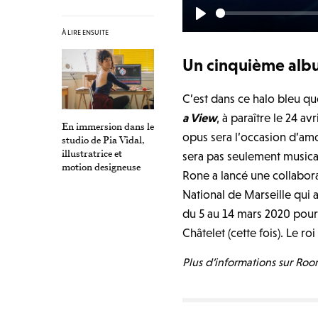
P
À LIRE ENSUITE
l
Un cinquième albu
a
y
C’est dans ce halo bleu qu
a View
, à paraître le 24 a
En immersion dans le
opus sera l’occasion d’am
studio de Pia Vidal,
illustratrice et
sera pas seulement musical
motion designeuse
Rone a lancé une collabora
National de Marseille qui 
du 5 au 14 mars 2020 pour
Châtelet (cette fois). Le ro
Plus d’informations sur Ro