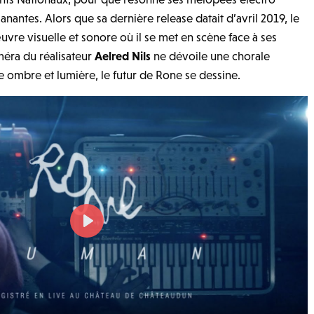
anantes. Alors que sa dernière release datait d’avril 2019, le
re visuelle et sonore où il se met en scène face à ses
méra du réalisateur
Aelred Nils
ne dévoile une chorale
e ombre et lumière, le futur de Rone se dessine.
P
l
a
y