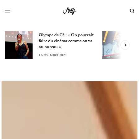
Olympe de Gê : « On pourrait
L
faire du cinéma comme on va
W
au bureau »
3
1 NOVEMBRE 2023