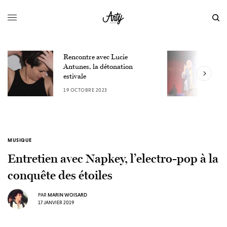
Le Festival du Film
on
Fantastique de Strasbourg :
une ode au cinéma de genre
9 OCTOBRE 2023
MUSIQUE
Entretien avec Napkey, l’electro-pop à la
conquête des étoiles
PAR
MARIN WOISARD
17 JANVIER 2019