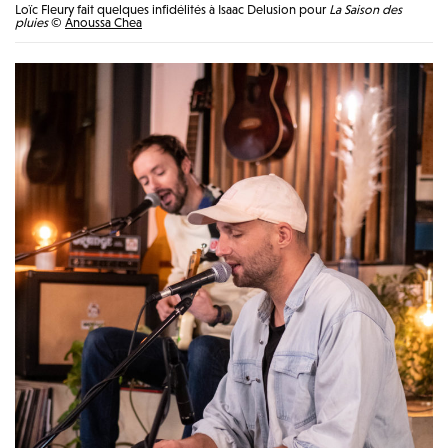
Loïc Fleury fait quelques infidélités à Isaac Delusion pour
La Saison des
pluies
©
Anoussa Chea