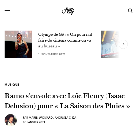
Olympe de Gê : « On pourrait
L
faire du cinéma comme on va
W
au bureau »
3
1 NOVEMBRE 2023
MUSIQUE
Ramo s’envole avec Loïc Fleury (Isaac
Delusion) pour « La Saison des Pluies »
PAR
MARIN WOISARD
,
ANOUSSA CHEA
10 JANVIER 2021