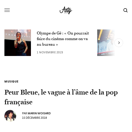
Olympe de Gê : « On pourrait
L
faire du cinéma comme on va
W
au bureau »
3
1 NOVEMBRE 2023
MUSIQUE
Peur Bleue, le vague à l’âme de la pop
française
PAR
MARIN WOISARD
15 DÉCEMBRE 2018