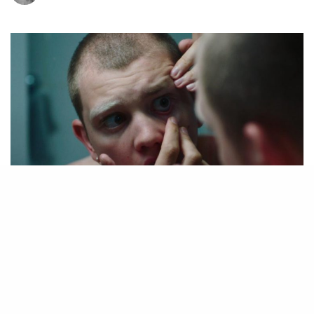
Les jumeaux Ludovic et Zoran Boukherma récidivent
: voici
Teddy
, le film du week-end. On avait
rarement vu un tel film de loup-garou, et on