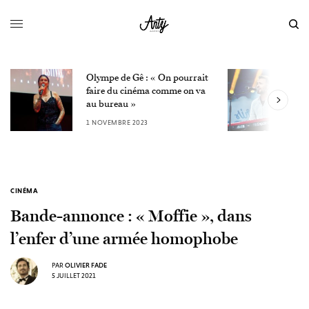
Olympe de Gê : « On pourrait
L
faire du cinéma comme on va
W
au bureau »
3
1 NOVEMBRE 2023
CINÉMA
Bande-annonce : « Moffie », dans
l’enfer d’une armée homophobe
PAR
OLIVIER FADE
5 JUILLET 2021