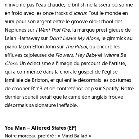
n’invente pas l’eau chaude, le british ne laissera personne
en froid avec les onze tracks d’
Icarus
. Tout le monde en
aura pour son argent entre le groove old-school des
Neptunes sur
I Want That Fire
, la marque prestigieuse de
Lalah Hathaway sur
Don’t Leave My Alone
, le gimmick au
piano façon Elton John sur
The Ritual
, ou encore les
effluves cajoleuses de
Flowers
,
Hey Baby
et
Wanna Be
Close
. Un éclectisme à l’image du parcours de l’artiste,
qui a commencé dans la chorale gospel de l’église
familiale de Brixton, et qui enfile désormais les costumes
de crooner R’n’B et de contreténor pop sur Spotify. Notre
dernier souhait serait que le caméléon anglais trouve
désormais sa signature ineffable.
You Man – Altered States (EP)
Notre morceau préféré : « Mind Ballad »