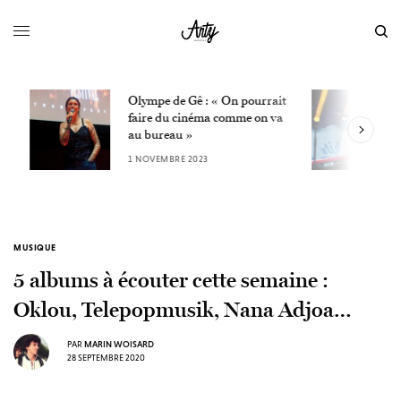
Olympe de Gê : « On pourrait
L
faire du cinéma comme on va
W
au bureau »
3
1 NOVEMBRE 2023
MUSIQUE
5 albums à écouter cette semaine :
Oklou, Telepopmusik, Nana Adjoa…
PAR
MARIN WOISARD
28 SEPTEMBRE 2020