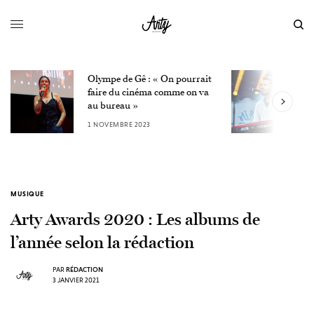
Olympe de Gê : « On pourrait
L
faire du cinéma comme on va
W
au bureau »
3
1 NOVEMBRE 2023
MUSIQUE
Arty Awards 2020 : Les albums de
l’année selon la rédaction
PAR
RÉDACTION
3 JANVIER 2021