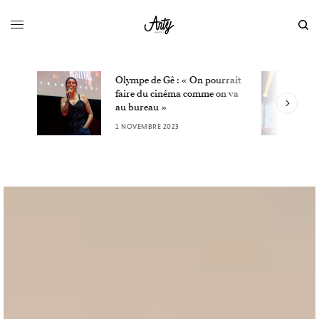
Olympe de Gê : « On pourrait
L
faire du cinéma comme on va
W
au bureau »
3
1 NOVEMBRE 2023