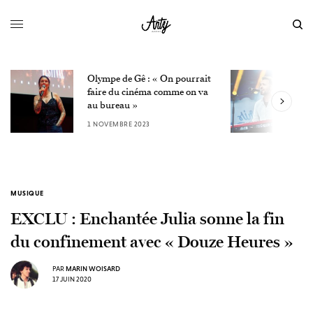
Olympe de Gê : « On pourrait
L
faire du cinéma comme on va
W
au bureau »
3
1 NOVEMBRE 2023
MUSIQUE
EXCLU : Enchantée Julia sonne la fin
du confinement avec « Douze Heures »
PAR
MARIN WOISARD
17 JUIN 2020