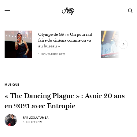
L’interview de Charlie
L
Winston, année après année
c
30 OCTOBRE 2023
2
MUSIQUE
« The Dancing Plague » : Avoir 20 ans
en 2021 avec Entropie
PAR
LÉOLA TUMBA
3 JUILLET 2021