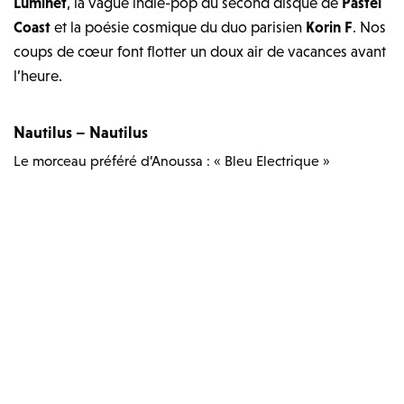
Luminet
, la vague indie-pop du second disque de
Pastel
Coast
et la poésie cosmique du duo parisien
Korin F
. Nos
coups de cœur font flotter un doux air de vacances avant
l’heure.
Nautilus – Nautilus
Le morceau préféré d’Anoussa : « Bleu Electrique »