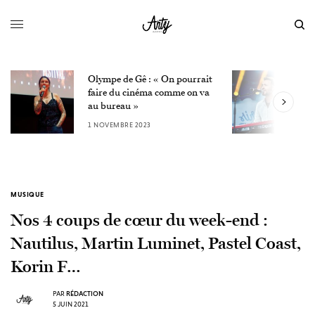
Olympe de Gê : « On pourrait
L
faire du cinéma comme on va
W
au bureau »
3
1 NOVEMBRE 2023
MUSIQUE
Nos 4 coups de cœur du week-end :
Nautilus, Martin Luminet, Pastel Coast,
Korin F…
PAR
RÉDACTION
5 JUIN 2021