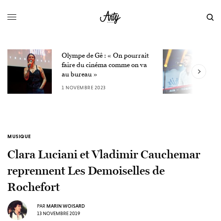
Olympe de Gê : « On pourrait
L
faire du cinéma comme on va
W
au bureau »
3
1 NOVEMBRE 2023
MUSIQUE
Clara Luciani et Vladimir Cauchemar
reprennent Les Demoiselles de
Rochefort
PAR
MARIN WOISARD
13 NOVEMBRE 2019