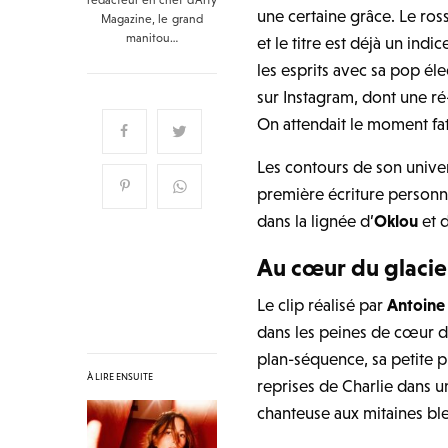
une certaine grâce. Le ros
Magazine, le grand
manitou…
et le titre est déjà un indic
les esprits avec sa pop él
sur Instagram, dont une ré
On attendait le moment fat
Les contours de son unive
première écriture personn
dans la lignée d’
Oklou
et 
Au cœur du glacie
Le clip réalisé par
Antoine
dans les peines de cœur d
plan-séquence, sa petite 
À LIRE ENSUITE
reprises de Charlie dans
u
chanteuse
aux mitaines bl