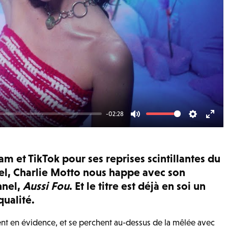
-02:28
Mute
Settings
Ente
fulls
m et TikTok pour ses reprises scintillantes du
el, Charlie Motto nous happe avec son
nnel,
Aussi Fou
. Et le titre est déjà en soi un
qualité.
ssent en évidence, et se perchent au-dessus de la mêlée avec