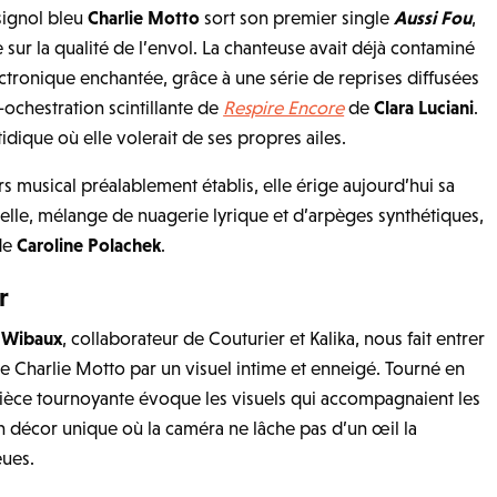
signol bleu
Charlie Motto
sort son premier single
Aussi Fou
,
e sur la qualité de l’envol.
La chanteuse avait déjà contaminé
ectronique enchantée, grâce à une série de reprises
diffusées
-ochestration scintillante de
Respire Encore
de
Clara Luciani
.
idique où elle volerait de ses propres ailes.
rs musical préalablement établis,
elle érige aujourd’hui sa
elle
, mélange de nuagerie lyrique et d’arpèges synthétiques,
de
Caroline Polachek
.
r
 Wibaux
, collaborateur de
Couturier
et
Kalika
, nous fait entrer
e Charlie Motto par
un visuel intime et enneigé
.
Tourné en
pièce tournoyante évoque les visuels qui accompagnaient les
n décor unique où la caméra ne lâche pas d’un œil la
eues
.