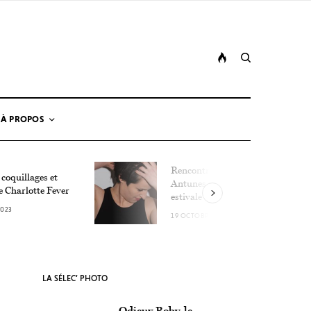
À PROPOS
Rencontre avec Lucie
 coquillages et
Antunes, la détonation
e Charlotte Fever
estivale
2023
19 OCTOBRE 2023
LA SÉLEC’ PHOTO
Odieux Boby, le