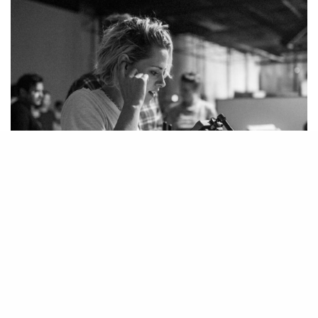
Kristen Stewart passe derrière la caméra pour un premier
court métrage expérimental.