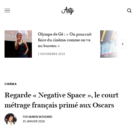
Olympe de Gê : « On pourrait
L
faire du cinéma comme on va
W
au bureau »
3
1 NOVEMBRE 2023
CINÉMA
Regarde « Negative Space », le court
métrage français primé aux Oscars
PAR
MARIN WOISARD
25 JANVIER 2018