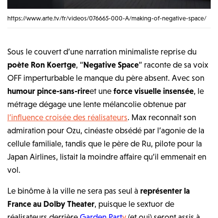
https://www.arte.tv/fr/videos/076665-000-A/making-of-negative-space/
Sous le couvert d’une narration minimaliste reprise du
poète Ron Koertge
, “
Negative Space
” raconte de sa voix
OFF imperturbable le manque du père absent. Avec son
humour pince-sans-rire
et une
force visuelle insensée
, le
métrage dégage une lente mélancolie obtenue par
l’influence croisée des réalisateurs
. Max reconnaît son
admiration pour Ozu, cinéaste obsédé par l’agonie de la
cellule familiale, tandis que le père de Ru, pilote pour la
Japan Airlines, listait la moindre affaire qu’il emmenait en
vol.
Le binôme à la ville ne sera pas seul à
représenter la
France au Dolby Theater
, puisque le sextuor de
réalisateurs derrière
Garden Part
y
(et oui) seront assis à