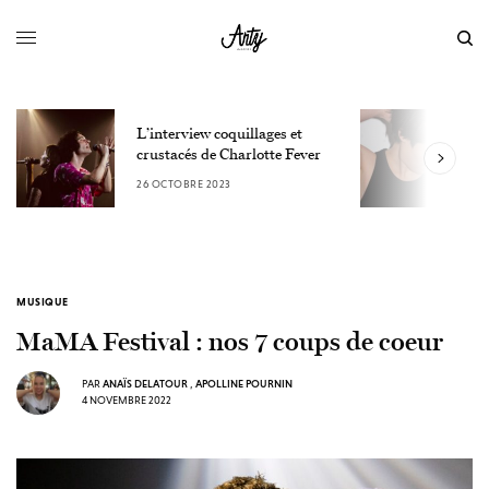
R
L’interview coquillages et
A
crustacés de Charlotte Fever
e
26 OCTOBRE 2023
1
MUSIQUE
MaMA Festival : nos 7 coups de coeur
PAR
ANAÏS DELATOUR
,
APOLLINE POURNIN
4 NOVEMBRE 2022