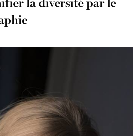
fier la diversité par le
aphie