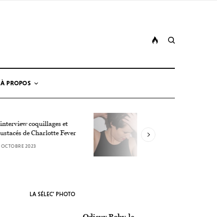
À PROPOS
Rencontre avec Lucie
 coquillages et
Antunes, la détonation
e Charlotte Fever
estivale
2023
19 OCTOBRE 2023
LA SÉLEC’ PHOTO
Odieux Boby, le