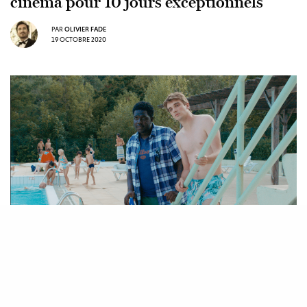
cinéma pour 10 jours exceptionnels
PAR
OLIVIER FADE
19 OCTOBRE 2020
Du 15 au 25 octobre,
Le Cinéma comme il
va
s’invite au Centre Georges Pompidou