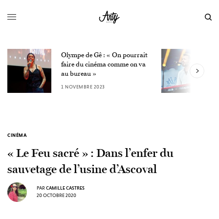
Olympe de Gê : « On pourrait
L
faire du cinéma comme on va
W
au bureau »
3
1 NOVEMBRE 2023
CINÉMA
« Le Feu sacré » : Dans l’enfer du
sauvetage de l’usine d’Ascoval
PAR
CAMILLE CASTRES
20 OCTOBRE 2020