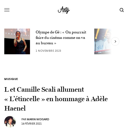
Olympe de Gê : « On pourrait
L
faire du cinéma comme on va
W
au bureau »
3
1 NOVEMBRE 2023
MUSIQUE
L et Camille Scali allument
« L’étincelle » en hommage à Adèle
Haenel
PAR
MARIN WOISARD
16 FÉVRIER 2021