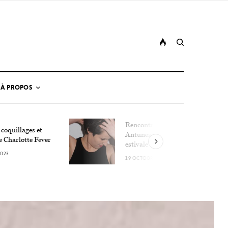
À PROPOS
Rencontre avec Lucie
 coquillages et
Antunes, la détonation
e Charlotte Fever
estivale
2023
19 OCTOBRE 2023