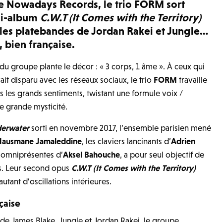
e Nowadays Records, le trio FORM sort
ni-album
C.W.T (It Comes with the Territory)
r les platebandes de Jordan Rakei et Jungle…
, bien française.
du groupe plante le décor : « 3 corps, 1 âme ». À ceux qui
it disparu avec les réseaux sociaux, le trio
FORM
travaille
s les grands sentiments, twistant une formule voix /
ne grande mysticité.
erwater
sorti en novembre 2017, l’ensemble parisien mené
ausmane Jamaleddine
, les claviers lancinants d’
Adrien
 omniprésentes d’
Aksel Bahouche
, a pour seul objectif de
s. Leur second opus
C.W.T (It Comes with the Territory)
tant d’oscillations intérieures.
nçaise
 de James Blake, Jungle et Jordan Rakei, le groupe