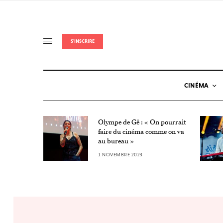
S'INSCRIRE
CINÉMA
Olympe de Gê : « On pourrait
Nuit de
faire du cinéma comme on va
au bureau »
1 NOVEMBRE 2023