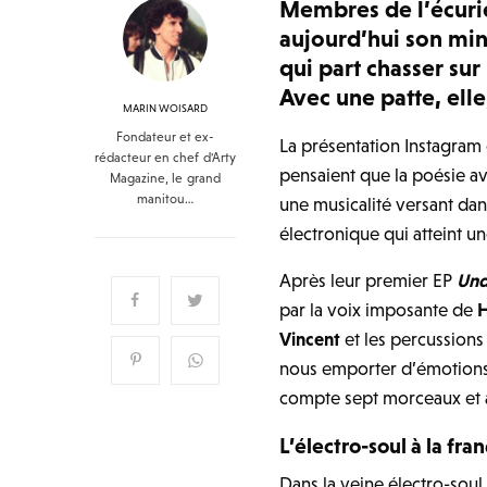
Membres de l’écuri
aujourd’hui son mi
qui part chasser su
Avec une patte, elle
MARIN WOISARD
Fondateur et ex-
La présentation Instagram 
rédacteur en chef d'Arty
pensaient que la poésie ava
Magazine, le grand
manitou…
une musicalité versant dan
électronique qui atteint u
Après leur premier EP
Und
par la voix imposante de
H
Vincent
et les percussions
nous emporter d’émotion
compte sept morceaux et au
L’électro-soul à la fra
Dans la veine électro-soul