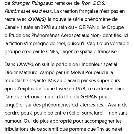
de
Stranger Things
aux remakes de
Tron
,
S.O.S.
Fantômes
et
Mad Max
. La création française n’est pas en
reste avec
OVNI(S)
, la nouvelle série phénomène de
Canal+ située en 1978 au sein du « GEIPAN », le Groupe
d’Étude des Phénomènes Aérospatiaux Non-identifiés. Ici
la fiction s’imprègne de réel, puisqu’il s’agit d’un véritable
groupe créé par le CNES, l’agence spatiale française.
Dans
OVNI(s)
, on suit le périple de l’ingénieur spatial
Didier Mathure, campé par un Melvil Poupaud à la
moustache seyante. Mis au placard par ses supérieurs
après l’explosion d’une fusée en 1978, ce cartésien dans
l’âme se retrouve muté à la tête du GEIPAN pour
enquêter sur des phénomènes extraterrestres… Avant de
perdre peu à peu pied entre réel et surnaturel – non sans
humour. Qui de plus approprié pour accompagner les
tribulations de ce scientifique pommé que Thylacine et