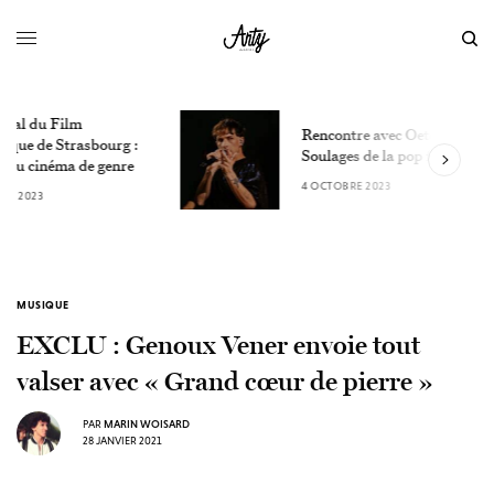
M
Rencontre avec Oete, le
l
Soulages de la pop française
p
4 OCTOBRE 2023
2
MUSIQUE
EXCLU : Genoux Vener envoie tout
valser avec « Grand cœur de pierre »
PAR
MARIN WOISARD
28 JANVIER 2021