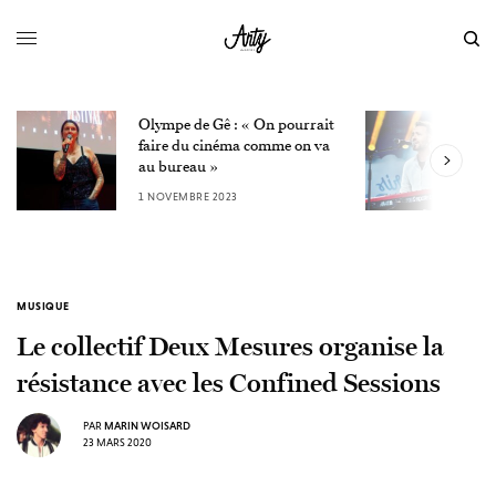
Olympe de Gê : « On pourrait
L
faire du cinéma comme on va
W
au bureau »
3
1 NOVEMBRE 2023
MUSIQUE
Le collectif Deux Mesures organise la
résistance avec les Confined Sessions
PAR
MARIN WOISARD
23 MARS 2020