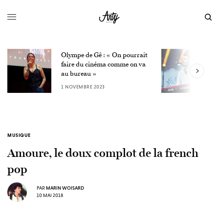
Olympe de Gê : « On pourrait
L
faire du cinéma comme on va
W
au bureau »
3
1 NOVEMBRE 2023
MUSIQUE
Amoure, le doux complot de la french
pop
PAR
MARIN WOISARD
10 MAI 2018