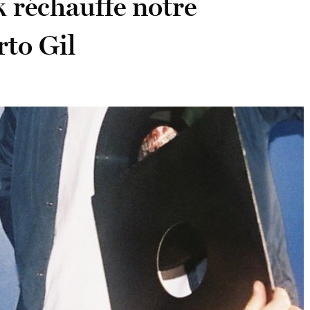
réchauffe notre
rto Gil