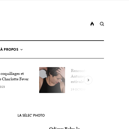
À PROPOS
Rencontre avec Lucie
 coquillages et
Antunes, la détonation
e Charlotte Fever
estivale
2023
19 OCTOBRE 2023
LA SÉLEC’ PHOTO
Odieux Boby, le