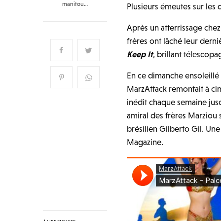
manitou…
Plusieurs émeutes sur les 
Après un atterrissage che
frères ont lâché leur derniè
Keep It
, brillant télescop
En ce dimanche ensoleillé
MarzAttack remontait à cin
inédit chaque semaine jusq
amiral des frères Marziou 
brésilien Gilberto Gil. Une
Magazine.