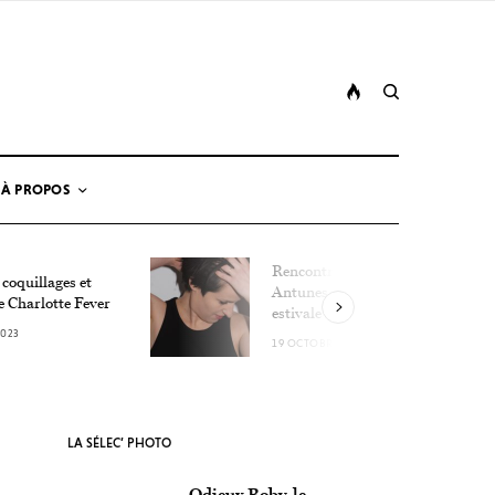
À PROPOS
Rencontre avec Lucie
 coquillages et
Antunes, la détonation
e Charlotte Fever
estivale
2023
19 OCTOBRE 2023
LA SÉLEC’ PHOTO
Odieux Boby, le