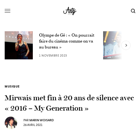
Olympe de Gê : « On pourrait
L
faire du cinéma comme on va
W
au bureau »
3
1 NOVEMBRE 2023
MUSIQUE
Mirwais met fin à 20 ans de silence avec
« 2016 – My Generation »
PAR
MARIN WOISARD
26 AVRIL 2021