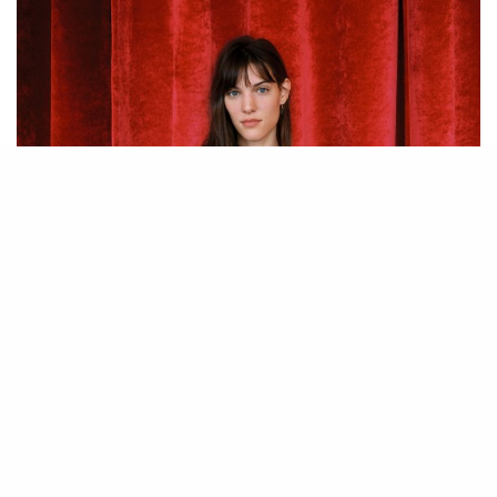
Que faut-il écouter ce week-end ? On fait le tour des
immanquables pour passer un samedi sur son transat,
seul ou accompagné, un Caïpi’ à la main ou un barbeuc’
dans l’assiette : la compilation festive des 10 ans de
Cracki
Records
, l’avènement d’une star avec
Charlotte Cardin
,
l’œuvre spatiale de
Secret Of Elements
et la machine